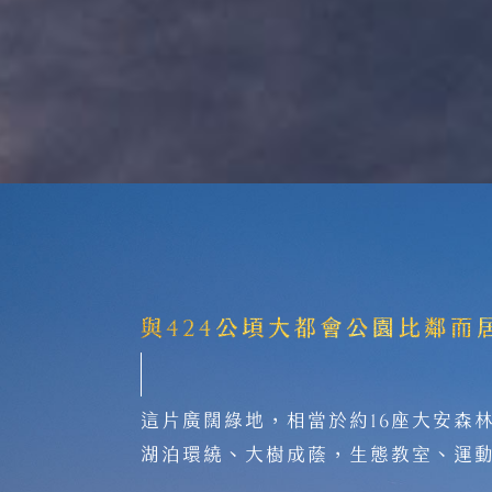
16
這片廣闊綠地，相當於約
座大安森
湖泊環繞、大樹成蔭，生態教室、運