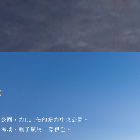
1.24
林公園，約
倍的紐約中央公園。
動場域、親子廣場一應俱全。